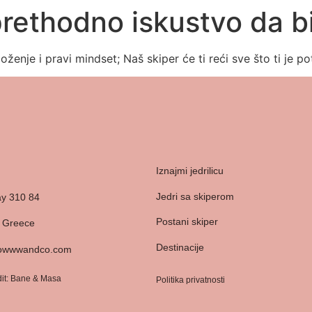
prethodno iskustvo da b
oženje i pravi mindset; Naš skiper će ti reći sve što ti je p
Iznajmi jedrilicu
Jedri sa skiperom
ay 310 84
Postani skiper
, Greece
Destinacije
lowwwandco.com
it:
Bane
&
Masa
Politika privatnosti