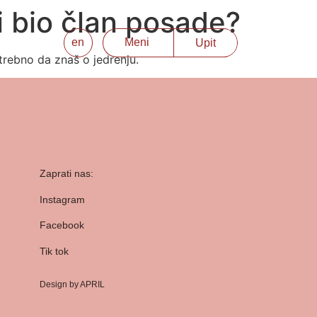
i bio član posade?
Meni
en
Upit
otrebno da znaš o jedrenju.
Zaprati nas:
Instagram
Facebook
Tik tok
Design by APRIL