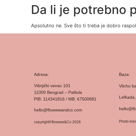
Da li je potrebno 
Apsolutno ne. Sve što ti treba je dobro raspol
Adresa:
Baza:
Višnjički venac 101
Vlicho b
11000 Beograd – Palilula
Lefkada
PIB: 114341816 / MB: 67500881
hello@f
hello@flowwwandco.com
Photo kred
copyright©flowww&Co 2026